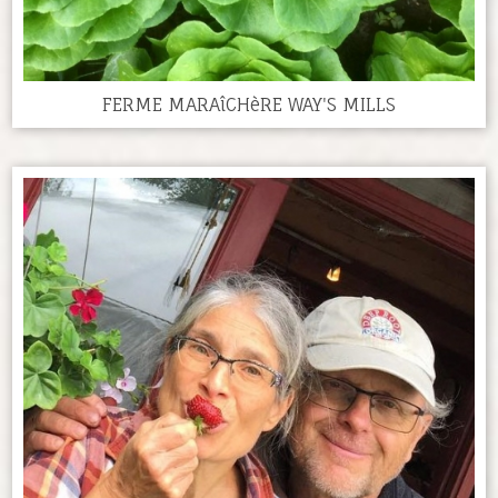
FERME MARAîCHèRE WAY'S MILLS