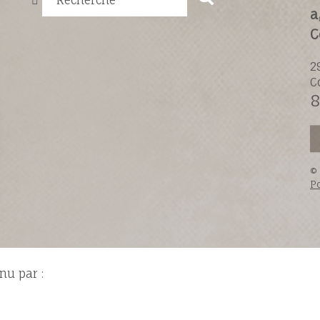
Recherche
a
C
2
C
8
©
Po
nu par :