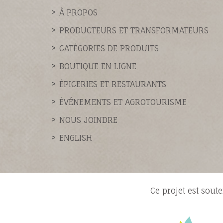
À PROPOS
PRODUCTEURS ET TRANSFORMATEURS
CATÉGORIES DE PRODUITS
BOUTIQUE EN LIGNE
ÉPICERIES ET RESTAURANTS
ÉVÉNEMENTS ET AGROTOURISME
NOUS JOINDRE
ENGLISH
Ce projet est soute