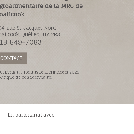
groalimentaire de la MRC de
oaticook
94, rue St-Jacques Nord
oaticook, Québec, J1A 2R3
19 849-7083
CONTACT
 Copyright Produitsdelaferme.com 2025
litique de confidentialité
En partenariat avec :