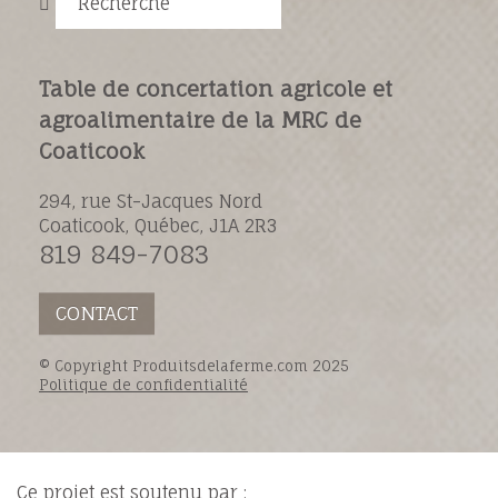
Recherche
Table de concertation agricole et
agroalimentaire de la MRC de
Coaticook
294, rue St-Jacques Nord
Coaticook, Québec, J1A 2R3
819 849-7083
CONTACT
© Copyright Produitsdelaferme.com 2025
Politique de confidentialité
Ce projet est soutenu par :