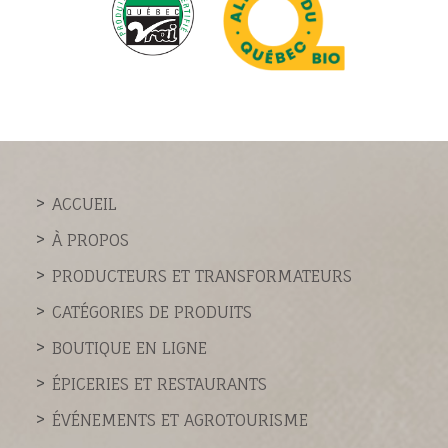
ACCUEIL
À PROPOS
PRODUCTEURS ET TRANSFORMATEURS
CATÉGORIES DE PRODUITS
BOUTIQUE EN LIGNE
ÉPICERIES ET RESTAURANTS
ÉVÉNEMENTS ET AGROTOURISME