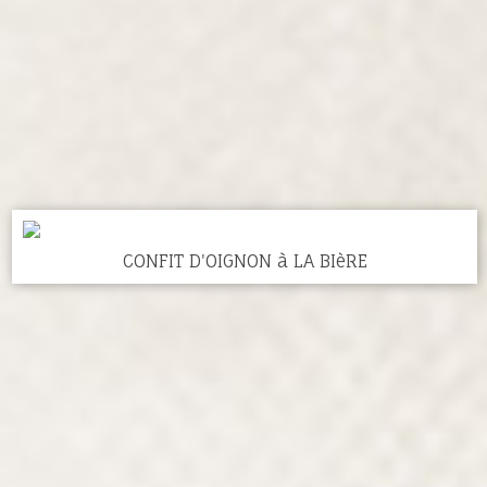
CONFIT D'OIGNON à LA BIèRE